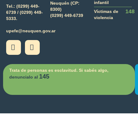
infantil
Neuquén (CP:
Tel.:
(0299) 449-
8300)
148
Víctimas de
6739 /
(0299) 449-
(0299) 449-6739
violencia
5333.
upefe@neuquen.gov.ar
Trata de personas es esclavitud. Si sabés algo,
145
denuncialo al