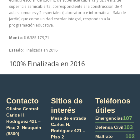
edificio escolar de 630 m2 de superficie cubierta y 82.74 m2 de
superficie semicubierta, correspondiente a la construcción de 4
aulas comunes y 2 especiales (Laboratorio e informática – Sala de
Jardín) que como unidad escolar integral, respondan a la
programación educativa.
Monto
: $ 6.385.179,71
Estado
: Finalizada en 2016
100% Finalizada en 2016
Contacto
Sitios de
Teléfonos
interés
útiles
Oficina Central:
Carlos H.
107
Mesa de entrada
Emergencias
Rodriguez 421 –
Carlos H.
103
Defensa Civil
Piso 2. Neuquén
Rodriguez 421 –
(8300)
102
Maltrato
Piso 2