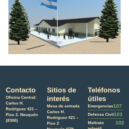
Contacto
Sitios de
Teléfonos
interés
útiles
Oficina Central:
Carlos H.
107
Mesa de entrada
Emergencias
Rodriguez 421 –
Carlos H.
103
Defensa Civil
Piso 2. Neuquén
Rodriguez 421 –
(8300)
102
Maltrato
Piso 2
infantil
Neuquén (CP: