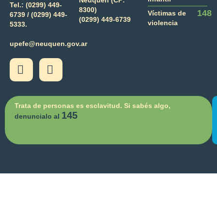
Tel.:
(0299) 449-
8300)
148
Víctimas de
6739 /
(0299) 449-
(0299) 449-6739
violencia
5333.
upefe@neuquen.gov.ar
Trata de personas es esclavitud. Si sabés algo,
145
denuncialo al