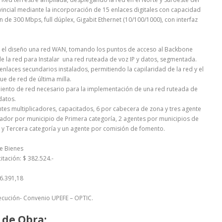
ovincial mediante la incorporación de 15 enlaces digitales con capacidad
 de 300 Mbps, full dúplex, Gigabit Ethernet (10/100/1000), con interfaz
 el diseño una red WAN, tomando los puntos de acceso al Backbone
de la red para Instalar una red ruteada de voz IP y datos, segmentada.
enlaces secundarios instalados, permitiendo la capilaridad de la red y el
ue de red de última milla.
ento de red necesario para la implementación de una red ruteada de
datos.
tes multiplicadores, capacitados, 6 por cabecera de zona y tres agente
cador por municipio de Primera categoría, 2 agentes por municipios de
y Tercera categoría y un agente por comisión de fomento.
e Bienes
itación: $ 382.524.-
46.391,18
jecución- Convenio UPEFE – OPTIC.
 de Obra: