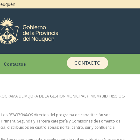
 Neuquén
CONTACTO
Contactos
PROGRAMA DE MEJORA DE LA GESTION MUNICIPAL (PMGM) BID 1855 OC-
: Los
BENEFICIARIOS
directos del programa de capacitación son
 Primera, Segunda y Tercera categoría y Comisiones de Fomento de
cia, distribuidos en cuatro zonas: norte, centro, sur y confluencia
: Red terrestre ampliada, desplegando la red en el Norte y Suroeste del