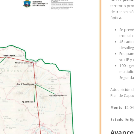
territorio pr
de transmisión
óptica.
Se prevé
troncal 
45 radio
desplieg
Equipami
voz IP y 
100 agen
multipli
Segunda 
Adquisición d
Plan de Capac
Monto
: $2.0
Estado
: En E
Avance