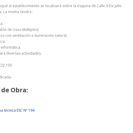
cipal al establecimiento se localizará sobre la esquina de Calle 9 De Julio
s. La misma tendrá :
la.
alón de Usos Múltiples).
ios con ventilación e iluminación natural.
eca.
e Informática.
para diversas actividades.
.222.100
dicada.-
 de Obra:
ha técnica ESC Nº 194