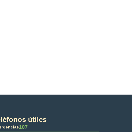
léfonos útiles
107
rgencias