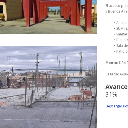
El acceso prin
y Buenos Aire
• Antesa
• SUM (S
• Sanitar
• Bibliot
• Sala d
• Patio 
Monto
: $ 34
Estado
: Adju
Avance
31%
Descargar fic