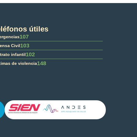
léfonos útiles
107
rgencias
103
ensa Civil
102
trato infantil
148
timas de violencia