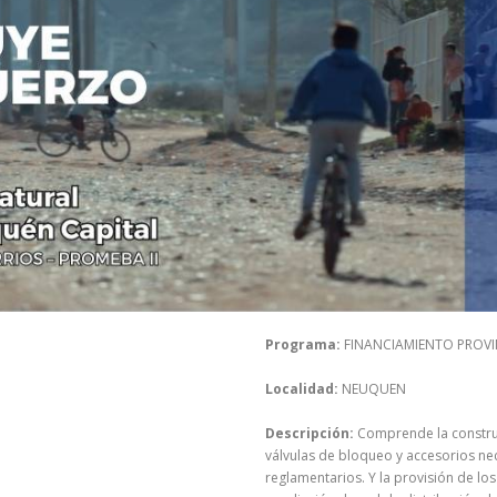
Programa:
FINANCIAMIENTO PROVI
Localidad:
NEUQUEN
Descripción:
Comprende la construc
válvulas de bloqueo y accesorios nece
reglamentarios. Y la provisión de lo