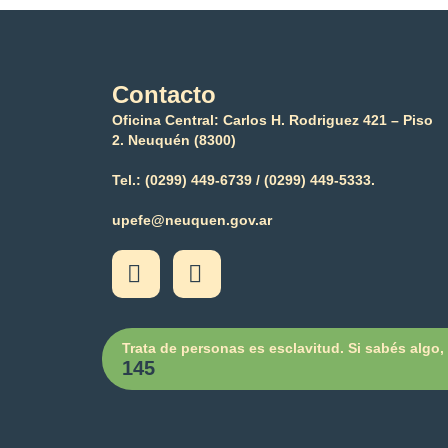
Contacto
Oficina Central: Carlos H. Rodriguez 421 – Piso
2. Neuquén (8300)
Tel.:
(0299) 449-6739 /
(0299) 449-5333.
upefe@neuquen.gov.ar
Trata de personas es esclavitud. Si sabés algo,
145