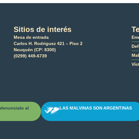
Sitios de interés
Te
Mesa de entrada
Eme
Carlos H. Rodriguez 421 – Piso 2
Def
Neuquén (CP: 8300)
Mal
(0299) 449-6739
Víc
denuncialo al
LAS MALVINAS SON ARGENTINAS