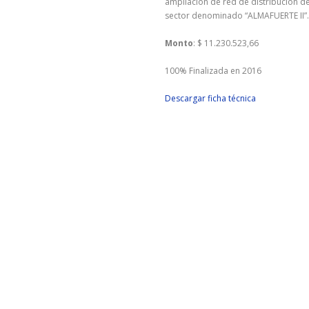
ampliación de red de distribución de
sector denominado “ALMAFUERTE II”.
Monto
: $ 11.230.523,66
100% Finalizada en 2016
Descargar ficha técnica