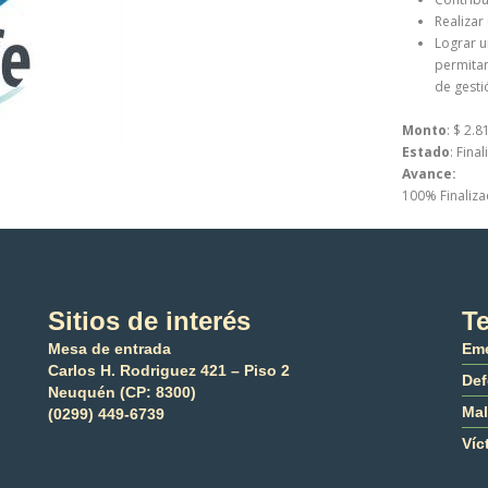
Realizar
Lograr u
permitan
de gesti
Monto
: $ 2.
Estado
: Fina
Avance:
100% Finaliz
Sitios de interés
Te
Mesa de entrada
Eme
Carlos H. Rodriguez 421 – Piso 2
Def
Neuquén (CP: 8300)
Mal
(0299) 449-6739
Víc