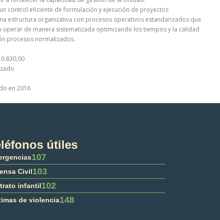
 un control eficiente de formulación y ejecución de proyectos
na estructura organizativa con procesos operativos estandarizados que
 operar de manera sistematizada optimizando los tiempos y la calidad
ón procesos normalizados.
810.830,00
lizado
ado en 2016
léfonos útiles
107
rgencias
103
ensa Civil
102
trato infantil
148
timas de violencia