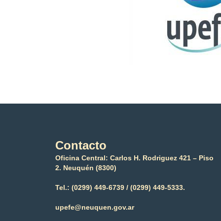
Contacto
Oficina Central: Carlos H. Rodriguez 421 – Piso
2. Neuquén (8300)
Tel.:
(0299) 449-6739 /
(0299) 449-5333.
upefe@neuquen.gov.ar