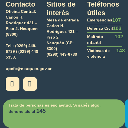
Contacto
Sitios de
Teléfonos
interés
útiles
Oficina Central:
Carlos H.
107
Mesa de entrada
Emergencias
Rodriguez 421 –
Carlos H.
103
Defensa Civil
Piso 2. Neuquén
Rodriguez 421 –
(8300)
102
Maltrato
Piso 2
infantil
Neuquén (CP:
Tel.:
(0299) 449-
8300)
148
Víctimas de
6739 /
(0299) 449-
(0299) 449-6739
violencia
5333.
upefe@neuquen.gov.ar
Trata de personas es esclavitud. Si sabés algo,
145
denuncialo al