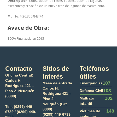
Descripción
: Construcción de redes, readecuación de lagunas
existentes y creación de un nuevo tren de lagunas de tratamiento.
Monto
: $ 26.350.843,74
Avace de Obra:
100% Finalizada en 2015
Contacto
Sitios de
Teléfonos
interés
útiles
Oficina Central:
Carlos H.
107
Mesa de entrada
Emergencias
Rodriguez 421 –
Carlos H.
103
Defensa Civil
Piso 2. Neuquén
Rodriguez 421 –
(8300)
102
Maltrato
Piso 2
infantil
Neuquén (CP:
Tel.:
(0299) 449-
8300)
148
Víctimas de
6739 /
(0299) 449-
(0299) 449-6739
violencia
5333.