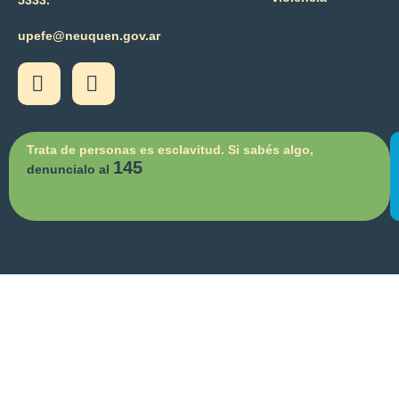
upefe@neuquen.gov.ar
Trata de personas es esclavitud. Si sabés algo,
145
denuncialo al