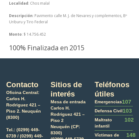
Localidad
: Chos malal
Descripción
: Pavimento calle M. J. de Nevares y complementos, Bº
Uriburu y Tiro Federal
Monto
: $ 14.756.452
100% Finalizada en 2015
Contacto
Sitios de
Teléfonos
interés
útiles
Oficina Central:
Carlos H.
107
Mesa de entrada
Emergencias
Rodriguez 421 –
Carlos H.
103
Defensa Civil
Piso 2. Neuquén
Rodriguez 421 –
(8300)
102
Maltrato
Piso 2
infantil
Neuquén (CP:
Tel.:
(0299) 449-
8300)
148
Víctimas de
6739 /
(0299) 449-
(0299) 449-6739