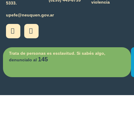
violencia
5333.
upefe@neuquen.gov.ar
Trata de personas es esclavitud. Si sabés algo,
145
denuncialo al