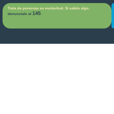
Trata de personas es esclavitud. Si sabés algo,
145
denuncialo al