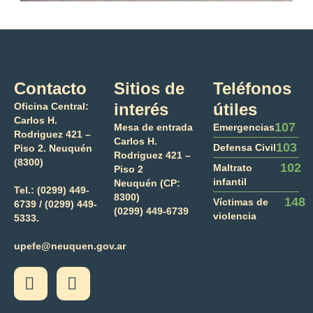
Contacto
Sitios de
Teléfonos
interés
útiles
Oficina Central:
Carlos H.
107
Mesa de entrada
Emergencias
Rodriguez 421 –
Carlos H.
103
Defensa Civil
Piso 2. Neuquén
Rodriguez 421 –
(8300)
102
Maltrato
Piso 2
infantil
Neuquén (CP:
Tel.:
(0299) 449-
8300)
148
Víctimas de
6739 /
(0299) 449-
(0299) 449-6739
violencia
5333.
upefe@neuquen.gov.ar