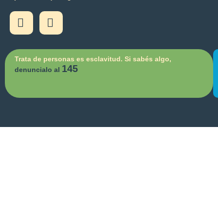
Trata de personas es esclavitud. Si sabés algo,
145
denuncialo al