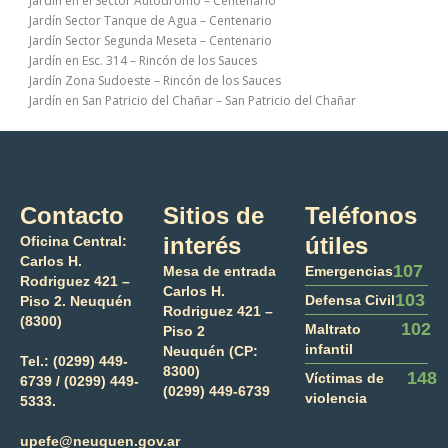
Jardín en el Sector Autodromo – Centenario
Jardín Sector Tanque de Agua – Centenario
Jardín Sector Segunda Meseta – Centenario
Jardín en Esc. 314 – Rincón de los Sauces
Jardín Zona Sudoeste – Rincón de los Sauces
Jardín en San Patricio del Chañar – San Patricio del Chañar
Contacto
Sitios de
Teléfonos
interés
útiles
Oficina Central:
Carlos H.
107
Mesa de entrada
Emergencias
Rodriguez 421 –
Carlos H.
103
Defensa Civil
Piso 2. Neuquén
Rodriguez 421 –
(8300)
102
Maltrato
Piso 2
infantil
Neuquén (CP:
Tel.:
(0299) 449-
8300)
148
Víctimas de
6739 /
(0299) 449-
(0299) 449-6739
violencia
5333.
upefe@neuquen.gov.ar