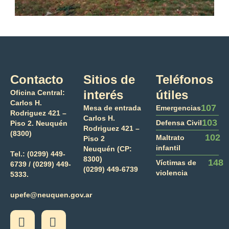
Contacto
Sitios de
Teléfonos
interés
útiles
Oficina Central:
Carlos H.
107
Mesa de entrada
Emergencias
Rodriguez 421 –
Carlos H.
103
Defensa Civil
Piso 2. Neuquén
Rodriguez 421 –
(8300)
102
Maltrato
Piso 2
infantil
Neuquén (CP:
Tel.:
(0299) 449-
8300)
148
Víctimas de
6739 /
(0299) 449-
(0299) 449-6739
violencia
5333.
upefe@neuquen.gov.ar