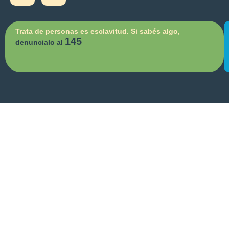
Trata de personas es esclavitud. Si sabés algo,
145
denuncialo al